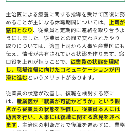
主治医による療養に関する指導を受けて回復に務
めることが主になる休職期間については、
上司が
窓口となり
、従業員と定期的に連絡を取り合うよ
うにしました。従業員との間で交わされたやり
取りについては、適宜上司から人事や産業医にも
伝え、情報が共有されている状態を作ります。窓
口役を上司が担うことで、
従業員の状態を理解
し、職場復帰に向けたコミュニケーションが円
滑に進む
という
メリットがあります。
従業員の状態が改善し、復職を検討する際に
は、
産業医が「就業
が
可能かどうか」という観
点から従業員の状態を評価し、従業員本人には
助言
を
行い
、
人事
に
は
復職に関する意見
を
述べ
ます
。主治医の判断だけで復職を進めずに、業務