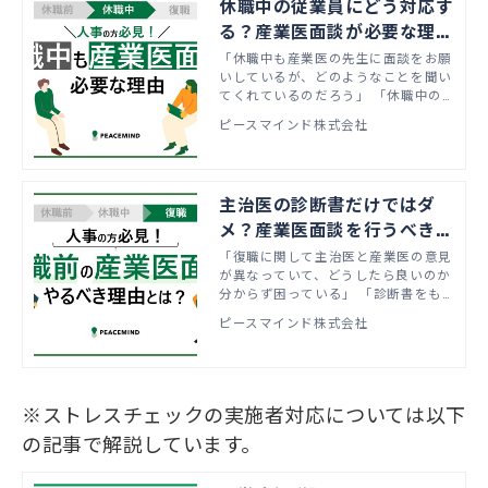
休職中の従業員にどう対応す
に休職に入るまでの間で、人事と産業
医が連携して対応した場合のフローと
る？産業医面談が必要な理由
対応のポイントをご紹介いたします。
とポイントを解説！
「休職中も産業医の先生に面談をお願
いしているが、どのようなことを聞い
てくれているのだろう」 「休職中の
従業員に連絡をとりたいが連絡がつか
ピースマインド株式会社
なくなってしまっており、どうしたら
良いか分からない」 といったお悩み
をお持ちではないでしょうか？ 本記
事では従業員が休職に入っている間、
主治医の診断書だけではダ
産業医の従業員との関わり方と関わる
際のポイントをご紹介いたします。
メ？産業医面談を行うべき理
由とポイントを解説！
「復職に関して主治医と産業医の意見
が異なっていて、どうしたら良いのか
分からず困っている」 「診断書をも
とに復職させたが、再び休職してしま
ピースマインド株式会社
ったりパフォーマンスが上がらない」
といったお悩みをお持ちではないでし
ょうか？
※ストレスチェックの実施者対応については以下
の記事で解説しています。