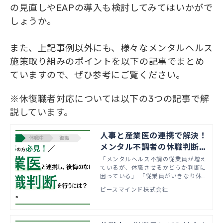
の見直しやEAPの導入も検討してみてはいかがで
しょうか。
また、上記事例以外にも、様々なメンタルヘルス
施策取り組みのポイントを以下の記事でまとめ
ていますので、ぜひ参考にご覧ください。
※休復職者対応については以下の3つの記事で解
説しています。
人事と産業医の連携で解決！
メンタル不調者の休職判断の
悩み
「メンタルヘルス不調の従業員が増え
ているが、休職させるかどうか判断に
困っている」 「従業員がいきなり休
職の診断書を持って来たが、そのまま
ピースマインド株式会社
休職させて良いのか分からず対応に苦
慮している」 といったお悩みをお持
ちではないでしょうか？ 本記事で
は、従業員が休職を検討してから実際