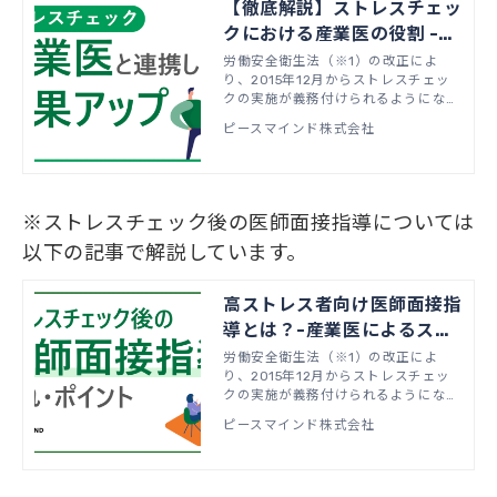
【徹底解説】ストレスチェッ
クにおける産業医の役割 -産
業医が共同実施者になるメリ
労働安全衛生法（※1）の改正によ
り、2015年12月からストレスチェッ
ットとは-
クの実施が義務付けられるようになり
ました。 義務化に伴い、ストレスチ
ピースマインド株式会社
ェックは実施しているものの、「スト
レスチェックの制度を活用しきれてい
ない」というお悩みの声が少なくあり
ません。本記事では、産業医との連携
を強化することによって、ストレスチ
※ストレスチェック後の医師面接指導については
ェックをより効果的に実施する方法に
以下の記事で解説しています。
ついてお伝えします。
高ストレス者向け医師面接指
導とは？-産業医によるスト
レスチェック後の医師面接指
労働安全衛生法（※1）の改正によ
り、2015年12月からストレスチェッ
導の流れとポイント
クの実施が義務付けられるようになり
ました。 義務化に伴い、ストレスチ
ピースマインド株式会社
ェックは実施しているものの、「面接
指導の申出率が低い」「医師面接指導
で産業医が何をしているのか分からな
い」という人事の方のお悩みの声が少