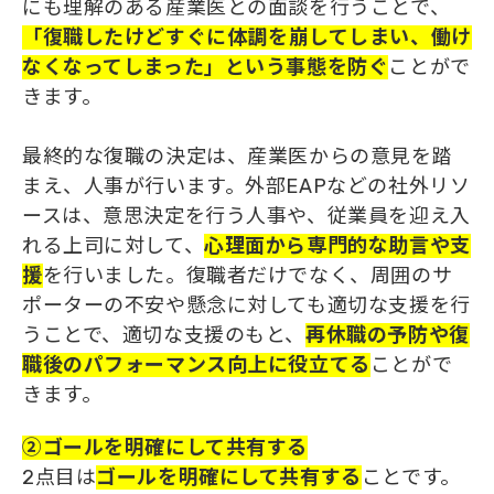
にも理解のある産業医との面談を行うことで、
「復職したけどすぐ
に
体調
を
崩してしまい、働け
なくなってしまった」という事態
を
防ぐ
ことがで
きます。
最終的な復職の決定は、産業医からの意見を踏
まえ、人事が行います。外部EAPなどの社外リソ
ースは、意思決定を行う人事や、従業員を迎え入
れる上司に対して、
心理面から専門的な助言や支
援
を行いました。復職者だけでなく、周囲のサ
ポーターの不安や懸念に対しても適切な支援を行
うことで、適切な支援のもと、
再休職
の
予防や復
職後
の
パフォーマンス向上に役立てる
ことがで
きます。
②ゴールを明確にして共有する
2点目は
ゴールを明確にして共有する
ことです。