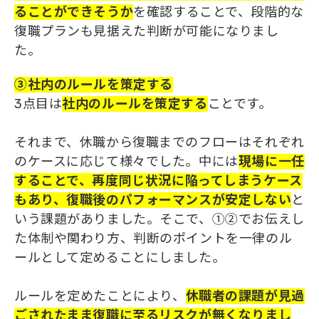
る
ことができ
そうか
を確認することで、段階的な
復職プランも見据えた判断が可能になりまし
た。
③社内のルールを策定する
3点目は
社内のルールを策定する
ことです。
それまで、休職から復職までのフローはそれぞれ
のケースに応じて様々でした。中には
現場に一任
することで、再度同じ状況
に
陥ってしまうケース
もあり、復職後のパフォーマンスが安定しない
と
いう課題がありました。そこで、①②でお伝えし
た体制や関わり方、判断のポイントを一律のル
ールとして定めることにしました。
ルールを定めたことにより、
休職者の課題が見過
ごされたまま復職に至るリスクが無くなりまし