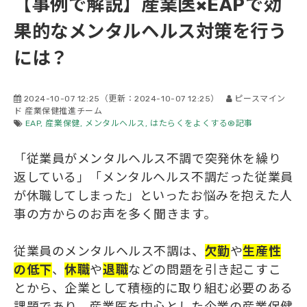
【事例で解説】産業医×EAPで効
会社概要
果的なメンタルヘルス対策を行う
には？
2024-10-07 12:25
（更新：
2024-10-07 12:25
）
ピースマイン
ド 産業保健推進チーム
EAP
産業保健
メンタルヘルス
はたらくをよくする®記事
「従業員がメンタルヘルス不調で突発休を繰り
返している」「メンタルヘルス不調だった従業員
が休職してしまった」といったお悩みを抱えた人
事の方からのお声を多く聞きます。
従業員のメンタルヘルス不調は、
欠勤
や
生産性
の低下
、
休職
や
退職
などの問題を引き起こすこ
とから、企業として積極的に取り組む必要のある