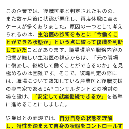
この企業では、復職可能と判定されたものの、
また数ヶ月後に状態が悪化し、再度休職に至る
ケースが多くありました。原因の一つとして考え
られるのは、
主治医の診断をもとに「今働く
こ
とができる
状態か」という点に絞って復職を判断
していた
ことがあります。職場環境や職務内容の
把握が難しい主治医の視点からは、「元の職場
に復帰し、継続して働くことができるのか」を見
極めるのは困難です。そこで、復職判定の際に
は、職場について熟知している産業医と復職支援
の専門家であるEAPコンサルタントとの検討の
場を設け、
「安定して就業継続できるか」
を基準
に進めることにしました。
従業員との面談では、
自分自身の状態を理解
し、特性を踏まえて自身
の
状態
を
コントロールす