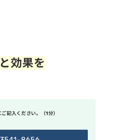
と効果を
」
にご記入ください。（1分）
3541-8656