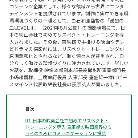
コンテンツ企業として、様々な領域から世界にエンタ
テインメントを提供されています。制作に集中できる職
場環境づくりの一環として、白石和彌監督の「孤狼の
血LEVELⅡ」（2021年8月公開）の撮影現場にて、日
本の映画会社で初めてリスペクト・トレーニングを導
入されました。その後、東映様で手掛ける映画やテレ
ビドラマの撮影前には、リスペクト・トレーニングが
原則義務化とされるなど、働く個々人が尊重され、自
分らしく働ける環境づくりに注力されています。詳しい
お話を、取締役 映像本部副本部長兼撮影所事業部門長
小嶋雄嗣様、上席執行役員 人事部長 重盛雄一様にピー
スマインド代表取締役社長の荻原英人が伺いました。
目次
01. 日本の映画会社で初めてリスペクト・
トレーニングを導入 変革期の映画業界のミ
ライのためにコミュニケーションに投資