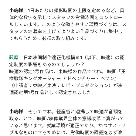
小嶋様
1日あたりの撮影時間の上限を定めるなど、具
体的な数字を示してスタッフの労働時間をコントロー
ルしています。このような働きやすい環境づくりは、ス
タッフの定着率を上げてよりよい作品づくりに集中し
てもらうために必須の取り組みです。
荻原
日本映画制作適正化機構※1（以下、映適）の認
定制度の影響もあるのでしょうか？
映適の認定1号作品は、東映様の作品ですね。 映画『王
様戦隊キングオージャー アドベンチャー・ヘブン』
（申請者：東映／東映テレビ・プロダクション）が映
適認定第1号作品として認定されました。
小嶋様
そうですね。経産省と連携して映適が音頭を
取ることで、映画/映像業界全体の意識改革に繋がって
いると思います。就業環境が適正であり、かつサステナ
ブルなものにするためには、労働時間の課題をまず改