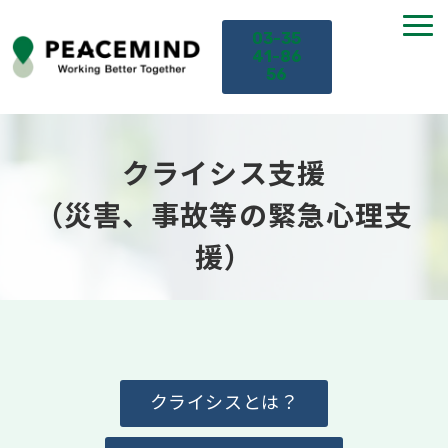
03-35
41-86
56
TOP
クライシス支援
サービス
（災害、事故等の緊急心理支
援）
課題から探す
セミナー
お役立ち情報
クライシスとは？
導入事例