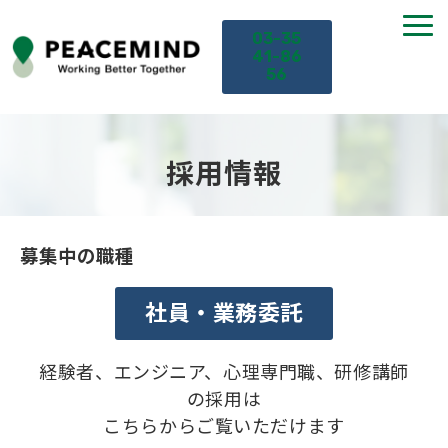
03-35
41-86
56
TOP
採用情報
サービス
募集中の職種
課題から探す
社員・業務委託
セミナー
お役立ち情報
経験者、エンジニア、心理専門職、研修講師
の採用は
こちらからご覧いただけます
導入事例