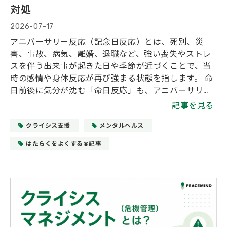
対処
2026-07-17
アニバーサリー反応（記念日反応）とは、死別、災
害、事故、病気、離婚、退職など、強い喪失やストレ
スを伴う出来事が起きた日や季節が近づくことで、当
時の感情や身体反応が再び強まる状態を指します。 命
日前後に気分が沈む「命日反応」も、アニバーサリー
反応の一つとして捉えられます。本人も周囲も理由に
記事を見る
気づきにくく、職場では集中力低下、遅刻・欠勤、対
人面の変化として表れることがあります。 本記事で
クライシス支援
メンタルヘルス
は、アニバーサリー反応の意味、起こりやすい場面、
はたらくをよくする®記事
サイン、本人ができる対処法、管理職や企業ができる
支援をわかりやすく解説します。