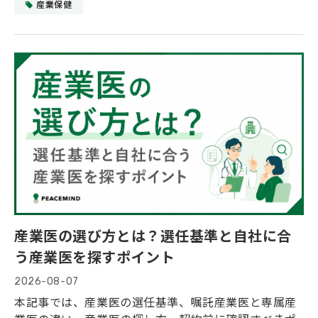
の対応が複雑で、時間もかかる。どのように支援する
産業保健
のが良いのか」 「職場に長期休職や再休職の従業員が
いる際、産業医とどのように連携して支援を進めれば
よい？」 本記事では、長期休職および再休職に至る理
由、それらがもたらす影響、長期休職と再休職を減ら
すために産業医と協働して行う復職支援についてご紹
介します。
産業医の選び方とは？選任基準と自社に合
う産業医を探すポイント
2026-08-07
本記事では、産業医の選任基準、嘱託産業医と専属産