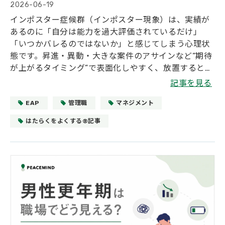
2026-06-19
インポスター症候群（インポスター現象）は、実績が
あるのに「自分は能力を過大評価されているだけ」
「いつかバレるのではないか」と感じてしまう心理状
態です。昇進・異動・大きな案件のアサインなど“期待
が上がるタイミング”で表面化しやすく、放置すると挑
戦回避、燃え尽き、離職につながることがあります。
記事を見る
管理職にできる支援は、励ましよりも「事実ベースの
フィードバック」「小さな成功体験の設計」「過度な
EAP
管理職
マネジメント
プレッシャーの調整」を通じて、本人が現実的に自己
はたらくをよくする®記事
評価できる状態をつくることです。本記事では、職場
で見られるサイン、リスク、管理職の具体的関わり
方、組織としての支援を解説します。