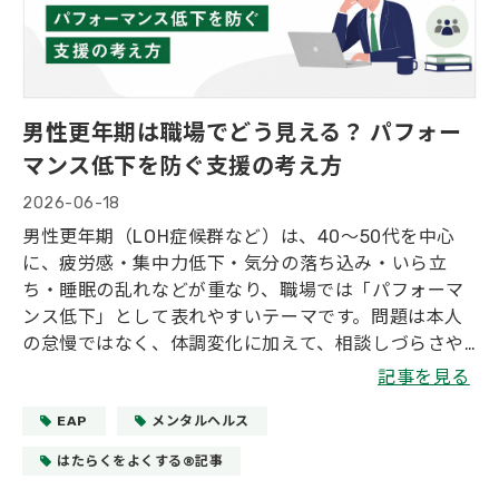
男性更年期は職場でどう見える？ パフォー
マンス低下を防ぐ支援の考え方
2026-06-18
男性更年期（LOH症候群など）は、40〜50代を中心
に、疲労感・集中力低下・気分の落ち込み・いら立
ち・睡眠の乱れなどが重なり、職場では「パフォーマ
ンス低下」として表れやすいテーマです。問題は本人
の怠慢ではなく、体調変化に加えて、相談しづらさや
周囲の誤解が重なることで、早期対応の機会を逃しや
記事を見る
すい点にあります。企業・管理職ができる支援は、診
断を下すことではなく、変化に気づき、業務負荷と働
EAP
メンタルヘルス
き方を整え、適切な資源（相談窓口や産業医、EAP
はたらくをよくする®記事
等）につなぐことです。本記事では、男性更年期の基