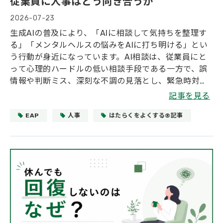
従業員に人事はどう向き合うか
2026-07-23
生成AIの普及により、「AIに相談して気持ちを整理す
る」「メンタルヘルスの悩みをAIに打ち明ける」とい
う行動が身近になっています。AI相談は、従業員にと
って心理的ハードルの低い相談手段である一方で、誤
情報や判断ミス、深刻な不調の見落とし、緊急時対応
の限界があることも事実です。本記事では、AI相談と
記事を見る
EAPの違いを整理し、AI時代に人事がどのように相談
体制を設計すべきかを解説します。
EAP
人事
はたらくをよくする®記事