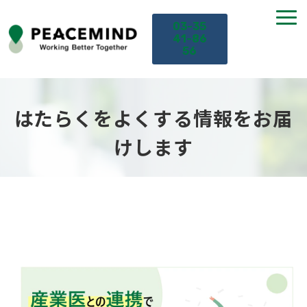
03-35
41-86
56
TOP
はたらくをよくする情報をお届
サービス
けします
課題から探す
セミナー
お役立ち情報
導入事例