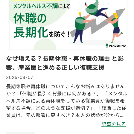
会社概要
なぜ増える？長期休職・再休職の理由 と影
響、産業医と進める正しい復職支援
2026-08-07
長期休職や再休職についてこんなお悩みはありません
か？ 「休職が長引く背景には何がある？」 「メンタル
ヘルス不調による再休職をしている従業員が復職を希
望する場合、どのような支援が適切？」 「復職した従
業員は、元の部署に戻すべき？本人の状態が分から
ず、以前と同様に仕事をまかせて良いのか、どのよう
記事を見る
な配慮が必要か分からない。」 「長期休職や再休職へ