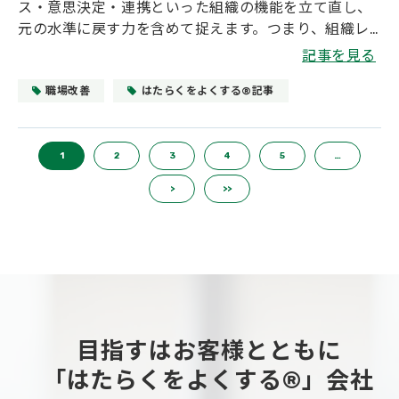
ス・意思決定・連携といった組織の機能を立て直し、
元の水準に戻す力を含めて捉えます。つまり、組織レ
ジリエンスとは「変化の中で成果を維持し、回復し、
記事を見る
学習して次に活かす力」といえるでしょう。 本記事で
は、レジリエンスが高い組織の特徴、レジリエンスが
職場改善
はたらくをよくする®記事
見えにくい理由から可視化のための設計、レジリエン
スを高めるためのポイントをお伝えします。
1
2
3
4
5
…
>
>>
目指すはお客様とともに
「はたらくをよくする®」会社