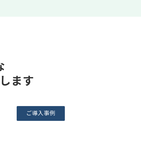
な
します
ご導入事例