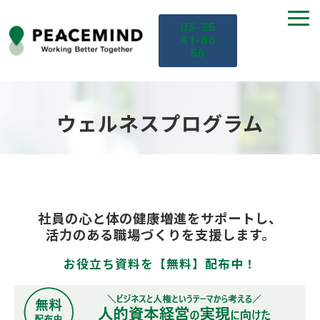
03-35
41-86
56
TOP
ウェルネスプログラム
サービス
課題から探す
社員の心と体の健康増進をサポートし、
セミナー
活力のある職場づくりを支援します。
お役立ち資料を【無料】配布中！
お役立ち情報
導入事例