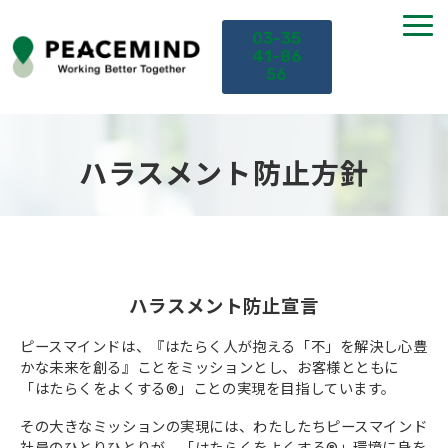
03-35
41-86
56
TOP
ハラスメント防止方針
サービス
課題から探す
ハラスメント防止宣言
セミナー
ピースマインドは、『はたらく人が抱える「不」を解決し心豊
かな未来を創る』ことをミッションとし、お客様とともに
お役立ち情報
「はたらくをよくする®」ことの実現を目指しています。
導入事例
その大きなミッションの実現には、わたしたちピースマインド