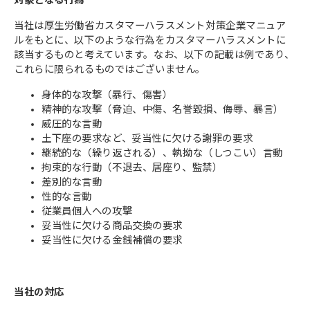
対象となる行為
当社は厚生労働省カスタマーハラスメント対策企業マニュア
ルをもとに、以下のような行為をカスタマーハラスメントに
該当するものと考えています。なお、以下の記載は例であり、
これらに限られるものではございません。
身体的な攻撃（暴行、傷害）
精神的な攻撃（脅迫、中傷、名誉毀損、侮辱、暴言）
威圧的な言動
土下座の要求など、妥当性に欠ける謝罪の要求
継続的な（繰り返される）、執拗な（しつこい）言動
拘束的な行動（不退去、居座り、監禁）
差別的な言動
性的な言動
従業員個人への攻撃
妥当性に欠ける商品交換の要求
妥当性に欠ける金銭補償の要求
当社の対応