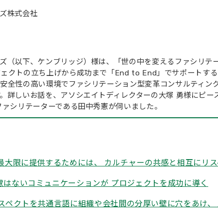
ズ株式会社
ーズ（以下、ケンブリッジ）様は、「世の中を変えるファシリテ
クトの立ち上げから成功まで「End to End」でサポート
的安全性の高い環境でファシリテーション型変革コンサルティン
。詳しいお話を、アソシエイトディレクターの大塚 勇様にピー
ファシリテーターである田中秀憲が伺いました。
値を最大限に提供するためには、 カルチャーの共感と相互にリ
遠慮はないコミュニケーションが プロジェクトを成功に導く
 リスペクトを共通言語に組織や会社間の分厚い壁に穴をあけ、