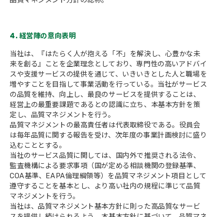
品質マネジメント方針の総称。
4. 経営陣の意向表明
当社は、『はたらく人が抱える「不」を解決し、心豊かな未
来を創る』ことを企業理念としており、専門性の高いアドバイ
スや支援サービスの提供を通じて、いきいきとした人と職場を
増やすことを目指して事業活動を行っている。当社がサービス
の品質を維持、向上し、最良のサービスを提供することは、
経営上の最重要課題であるとの認識に立ち、本基本方針を策
定し、品質マネジメントを行う。
品質マネジメントの最高責任者は代表取締役である。役員会
は毎年品質に関する報告を受け、次年度の事業計画検討に盛り
込むこととする。
当社のサービス品質に関しては、国内外で推奨される法令、
監査機構による要求事項（国が定める相談機関の登録基準、
COA基準、EAPA倫理綱領等）を品質マネジメント項目として
遵守することを基本とし、より高い社内の規程に準じて品質
マネジメントを行う。
当社は、品質マネジメント基本方針に則った高品質なサービ
スを提供し続けられるよう、本基本方針に基づいて、品質マネ