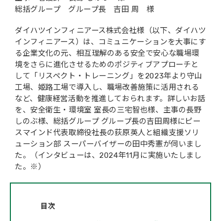
総括グループ グループ長 吉田 周 様
ダイハツインフィニアース株式会社様（以下、ダイハツ
インフィニアース）は、コミュニケーションを大事にす
る企業文化の元、相互理解のある安全で安心な職場環
境をさらに進化させるためのポジティブアプローチと
して「リスペクト・トレーニング」を2023年より守山
工場、姫路工場で導入し、職場改善施策に活用される
など、健康経営活動を推進しておられます。詳しいお話
を、安全衛生・環境室 室長の三宅智也様、主事の長野
しのぶ様、総括グループ グループ長の吉田周様にピー
スマインド代表取締役社長の荻原英人と組織支援ソリ
ューション部 スーパーバイザーの田中秀憲が伺いまし
た。（インタビューは、2024年11月に実施いたしまし
た。※）
目次