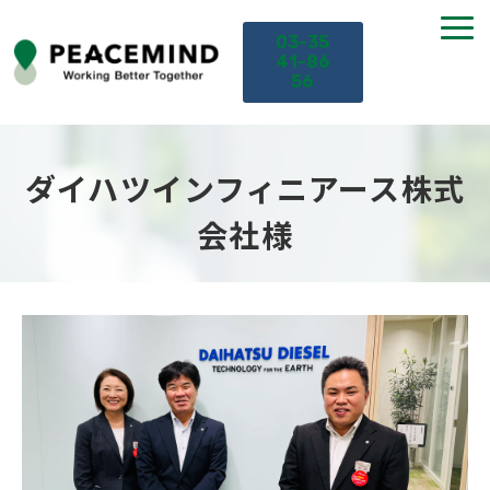
03-35
41-86
56
TOP
ダイハツインフィニアース株式
サービス
会社様
課題から探す
セミナー
お役立ち情報
導入事例