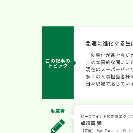
急速に進化する生
「効率化が進む今だ
この記事の
この本質的な問いに
トピック
現在はスーパーバイ
多くの人事担当者様
日々現場で感じてい
執筆者
ピースマインド営業部 エグゼ
蜂須賀 猛
【来歴】 San Francisc