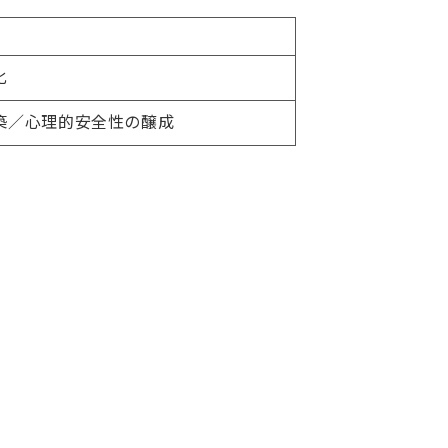
化
築／心理的安全性の醸成