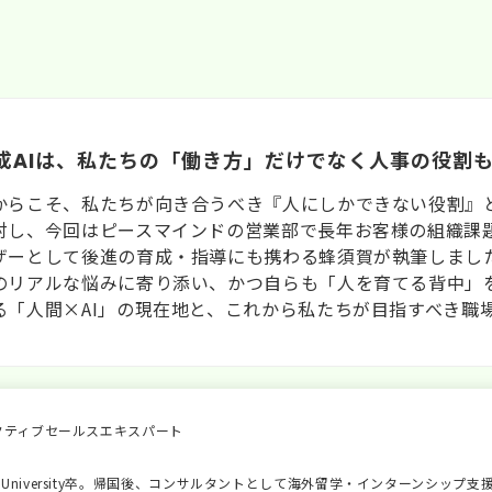
成AIは、私たちの「働き方」だけでなく人事の役割
からこそ、私たちが向き合うべき『人にしかできない役割』とは
対し、今回はピースマインドの営業部で長年お客様の組織課
ザーとして後進の育成・指導にも携わる蜂須賀が執筆しまし
のリアルな悩みに寄り添い、かつ自らも「人を育てる背中」
る「人間×AI」の現在地と、これから私たちが目指すべき職
クティブセールスエキスパート
o State University卒。帰国後、コンサルタントとして海外留学・インター