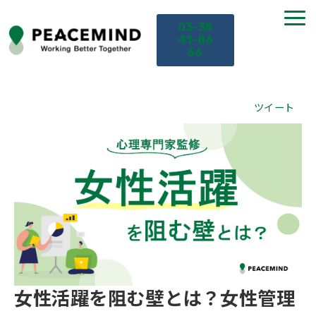
03-35
41-86
56
TOP
ツイート
サービス
課題から探す
セミナー
お役立ち情報
女性活躍を阻む壁とは？女性管理
導入事例