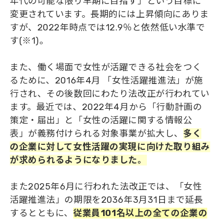
年代の可能な限り早期に目指す」という目標に
変更されています。長期的には上昇傾向にありま
すが、2022年時点では12.9％と依然低い水準で
す(※1)。
また、働く場面で女性が活躍できる社会をつく
るために、2016年4月 「女性活躍推進法」が施
行され、その後数回にわたり法改正が行われてい
ます。最近では、2022年4月から「行動計画の
策定・届出」と「女性の活躍に関する情報公
表」が義務付けられる対象事業が拡大し、
多く
の
企業に対して女性活躍
の
実現に向けた取り組み
が
求められるようになりました。
また
2025年6月に行われた法改正では、「女性
活躍推進法」の期限を2036年3月31日まで延長
するとともに、
従業員101名以上の全て
の
企業
の