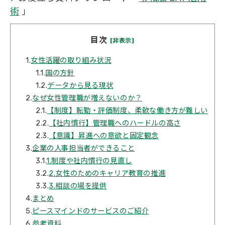
術
」
目次
[非表示]
1.
女性活躍の取り組み状況
1.1.
国の方針
1.2.
データから見る現状
2.
なぜ女性管理職が増えないのか？
2.1.
【制度】転勤・評価制度、柔軟な働き方が難しい
2.2.
【社内慣行】管理職へのハードルの高さ
2.3.
【意識】昇進への意欲と固定観念
3.
企業の人事担当者ができること
3.1.
1.制度や社内慣行の見直し
3.2.
2.女性のためのキャリア教育の推進
3.3.
3.相談の場を提供
4.
まとめ
5.
ピースマインドのサービスのご紹介
6.
参考資料