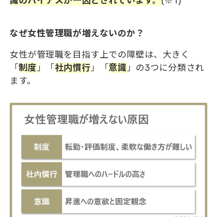
識
の
バイアス
が
一因とされています。
(※1)
なぜ女性管理職が増えないのか？
女性が管理職を目指す上での障壁は、大きく
「
制度
」「
社内慣行
」「
意識
」の3つに分類され
ます。