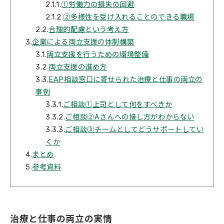
2.1.1.
①労働力の損失の回避
2.1.2.
②多様性を受け入れることのできる職場
2.2.
合理的配慮という考え方
3.
企業による両立支援の体制構築
3.1.
両立支援を行うための環境整備
3.2.
両立支援の進め方
3.3.
EAP相談窓口に寄せられた治療と仕事の両立の
事例
3.3.1.
ご相談①上司として何をすべきか​​​​​​​
3.3.2.
ご相談②Aさんへの接し方がわからない
3.3.3.
ご相談③チームとしてどうサポートしてい
くか
4.
まとめ
5.
参考資料
治療と仕事の両立の実情