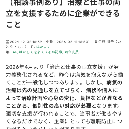
【相談事例あり】治療と仕事の両
会社概要
立を支援するために企業ができる
こと
2024-12-02 16:39
（更新：
2026-06-11 16:50
）
伊藤 朋子（い
とう ともこ）
はたよく
EAP
はたらくをよくする®記事
両立支援
2026年4月より「治療と仕事の両立支援」が努
力義務化されるなど、昨今は病気を抱えながら働
くことが一般化しつつあります。しかし、
病気の
治療は先の見通しを立てづらく、病状や個人に
よって治療計画や心身の変化、負担などが異なる
ことから、個別性の高い対応が必要
となります。
適切な支援が行われることで、当事者が働きやす
くなるだけでなく、企業にとっても離職防止につ