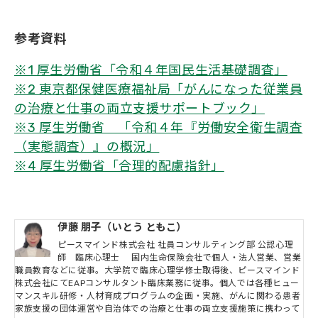
参考資料
※1 厚生労働省「令和４年国民生活基礎調査」
※2 東京都保健医療福祉局「がんになった従業員
の治療と仕事の両立支援サポートブック」
※3 厚生労働省 「令和４年『労働安全衛生調査
（実態調査）』の概況」
※4 厚生労働省「合理的配慮指針」
伊藤 朋子（いとう ともこ）
ピースマインド株式会社 社員コンサルティング部 公認心理
師 臨床心理士 国内生命保険会社で個人・法人営業、営業
職員教育などに従事。大学院で臨床心理学修士取得後、ピースマインド
株式会社にてEAPコンサルタント臨床業務に従事。個人では各種ヒュー
マンスキル研修・人材育成プログラムの企画・実施、がんに関わる患者
家族支援の団体運営や自治体での治療と仕事の両立支援施策に携わって