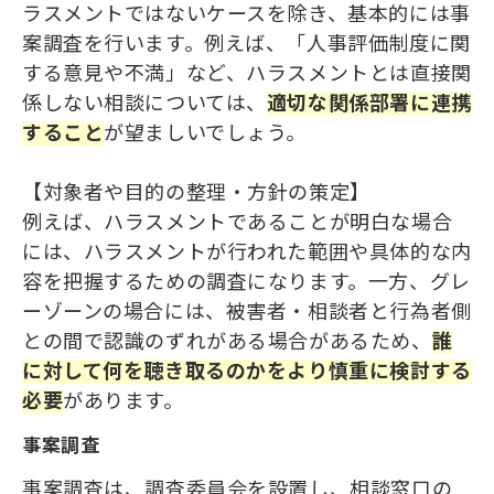
ラスメントではないケースを除き、基本的には事
ト相談員の育成 目次[非表示] 1.ハラス
メント相談員が役割を適切に果たすた
案調査を行います。例えば、「人事評価制度に関
めに 1.1.ハラスメント相談員に期待さ
する意見や不満」など、ハラスメントとは直接関
れる役割 1.2.ハラスメント相談員設置
の目的 1.3.ハラスメント相談員の役割
係しない相談については、
適切な関係部署に連携
-聞き取りと報告- 1.3.1.聞き取る 1.3.
2.報告する 1.4.セカンドハラスメント
すること
が望ましいでしょう。
に注意！-相談対応の難しさ- 2.社内
の相談対応者の育成 2.1.ハラスメント
に関する知識の習得 2.2.最新のハラス
【対象者や目的の整理・方針の策定】
メント事案の把握 2.3.実践的な対応力
例えば、ハラスメントであることが明白な場合
の養成 3.まとめ
には、ハラスメントが行われた範囲や具体的な内
容を把握するための調査になります。一方、グレ
ーゾーンの場合には、被害者・相談者と行為者側
との間で認識のずれがある場合があるため、
誰
に対して何を聴き取る
の
かをより慎重に検討する
必要
があります。
事案調査
事案調査は、調査委員会を設置し、相談窓口の