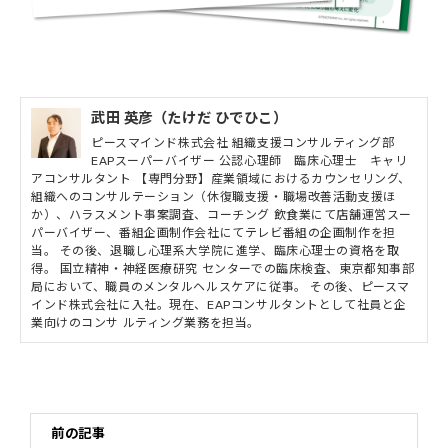
武田 英彦（たけだ ひでひこ）
ピースマインド株式会社 組織支援コンサルティング部
EAPスーパーバイザー 公認心理師 臨床心理士 キャリ
アコンサルタント 【専門分野】産業領域におけるカウンセリング、
組織へのコンサルテーション（休復職支援・職場改善活動支援ほ
か）、ハラスメント事案調査、コーチング 飲食業にて店舗運営スー
パーバイザー、番組企画制作会社にてテレビ番組の企画制作を担
当。 その後、退職し心理系大学院に進学、臨床心理士の資格を取
得。 国立精神・神経医療研究 センターでの臨床検査、東京都知事部
局において、職員のメンタルヘルスケアに従事。 その後、ピースマ
インド株式会社に入社。現在、EAPコンサルタントとして社員と企
業向けのコンサ ルティング業務を担当。
前の記事