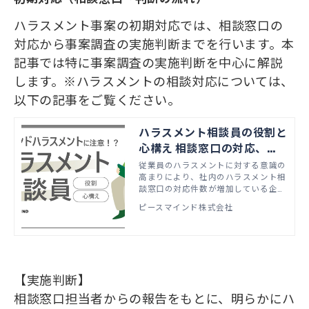
ハラスメント事案の初期対応では、相談窓口の
対応から事案調査の実施判断までを行います。本
記事では特に事案調査の実施判断を中心に解説
します。※ハラスメントの相談対応については、
以下の記事をご覧ください。
ハラスメント相談員の役割と
心構え 相談窓口の対応、セ
カンドハラスメントに注意
従業員のハラスメントに対する意識の
高まりにより、社内のハラスメント相
談窓口の対応件数が増加している企業
も少なくありません。相談件数が増加
ピースマインド株式会社
することで、ハラスメント相談員への
負担も増大し、対応に支障が生じると
いったお悩みの声が寄せられます。相
談体制の見直しには、相談員の役割を
見直し、ハラスメント相談員としての
人材育成が効果的です。 〈この記事
【実施判断】
を読むとわかること〉 ・ハラスメン
ト相談員の役割 ・ハラスメント相談
相談窓口担当者からの報告をもとに、明らかにハ
を受けることの難しさ ・ハラスメン