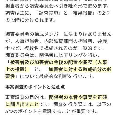
担当者から調査委員会へ引き継ぐ形で進めます。
調査は主に、「調査実施」と「結果報告」の2つ
の段階に分けられます。
調査委員会の構成メンバーに決まりはありません
が、人事担当者、内部監査部門の担当者、弁護
士など、複数名で構成されるのが一般的です。
調査委員会は、関係者にヒアリングを行い、
「
被害者及び加害者の今後の配置や業務（人事
上
の
措置）
」と、「
加害者に対する懲戒処分
の
必
要性
」について最終的な判断を行います。
事案調査のポイントと注意点
事案調査の目的は、
関係者
の
本音や事実を正確
に聞き出すこと
です。調査を行う際には、以下の
3つのポイントを意識することが重要です。