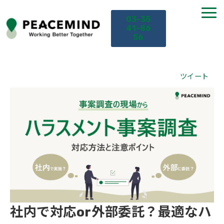
03-35
41-86
56
TOP
ツイート
サービス
課題から探す
セミナー
お役立ち情報
社内で対応or外部委託？最適なハ
導入事例