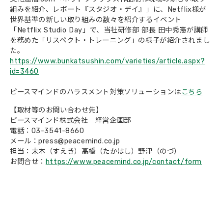
組みを紹介、レポート『スタジオ・デイ』」に、Netflix様が
会社概要
世界基準の新しい取り組みの数々を紹介するイベント
「Netflix Studio Day」で、当社研修部 部長 田中秀憲が講師
を務めた「リスペクト・トレーニング」の様子が紹介されまし
た。
https://www.bunkatsushin.com/varieties/article.aspx?
id=3460
ピースマインドのハラスメント対策ソリューションは
こちら
【取材等のお問い合わせ先】
ピースマインド株式会社 経営企画部
電話：03-3541-8660
メール：press@peacemind.co.jp
担当：末木（すえき）髙橋（たかはし）野津（のづ）
お問合せ：
https://www.peacemind.co.jp/contact/form