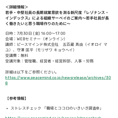
＜詳細情報＞
若手・中堅社員の長期就業意欲を測る新尺度「レゾナンス・
インデックス」による組織サーベイのご案内～若手社員が長
く働きたいと思う職場作りのために～
日時：7月30日 (金) 16:00～17:00
会場：WEBセミナー（オンライン）
講師：ピースマインド株式会社 五百蔵 真由（イオロイ マ
ユ）、守澤 匡平（モリザワ キョウヘイ）
受講費：無料
受講対象：管理職、経営者・経営幹部、人事・労務
詳細は以下をご参照ください。
https://www.peacemind.co.jp/newsrelease/archives/30
8
【参考情報】
ストレスチェック 「職場とココロのいきいき調査®」