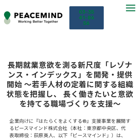
03-35
41-86
56
TOP
サービス
長期就業意欲を測る新尺度「レゾナ
ンス・インデックス」を開発・提供
課題から探す
開始 ～若手人材の定着に関する組織
状態を把握し、 長く働きたいと意欲
セミナー
を持てる職場づくりを支援～
お役立ち情報
企業向けに『はたらくをよくする®』支援事業を展開す
るピースマインド株式会社（本社：東京都中央区、代
導入事例
表取締役：荻原英人、以下「ピースマインド」）は、