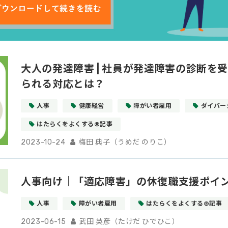
大人の発達障害 | 社員が発達障害の診断を
られる対応とは？
人事
健康経営
障がい者雇用
ダイバー
はたらくをよくする®記事
2023-10-24
梅田 典子（うめだ のりこ）
人事向け｜「適応障害」の休復職支援ポイ
人事
障がい者雇用
はたらくをよくする®記事
2023-06-15
武田 英彦（たけだ ひでひこ）