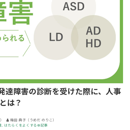
が発達障害の診断を受けた際に、人事
とは？
）
梅田 典子（うめだ のりこ）
進
はたらくをよくする®記事