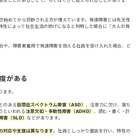
意なことがあることで、ちぐはぐさと捉えられることがありま
き始めてから診断される方が増えています。発達障害とは先天性
特性によって社会生活の妨げになると判明した場合に「大人の発
合や、障害者雇用で発達障害を抱える社員を受け入れた場合、ど
度がある
ります。
とのある
自閉症スペクトラム障害（ASD）
、注意力に欠け、落ち
うといわれる
注意欠如・多動性障害（ADHD）
、読む・書く・計
障害（SLD）
などがあります。
の対応や支援は異なります
。社員としっかり面談を行い、特性の