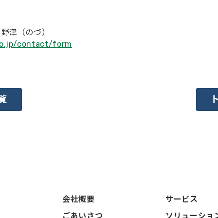
）野津（のづ）
o.jp/contact/form
覧
会社概要
サービス
ごあいさつ
ソリューショ