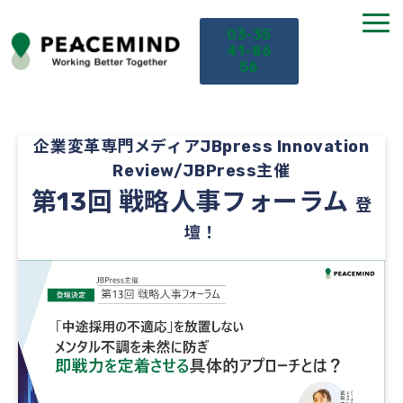
03-35
41-86
56
TOP
企業変革専門メディアJBpress Innovation
Review/JBPress主催
サービス
第13回 戦略人事フォーラム
登
課題から探す
壇！
セミナー
お役立ち情報
導入事例