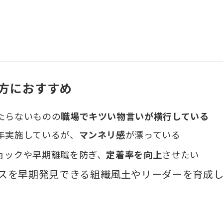
方におすすめ
たらないものの
職場でキツい物言いが横行
している
年実施しているが、
マンネリ感
が漂っている
ョックや早期離職を防ぎ、
定着率を向上
させたい
スを早期発見できる組織風土やリーダーを育成