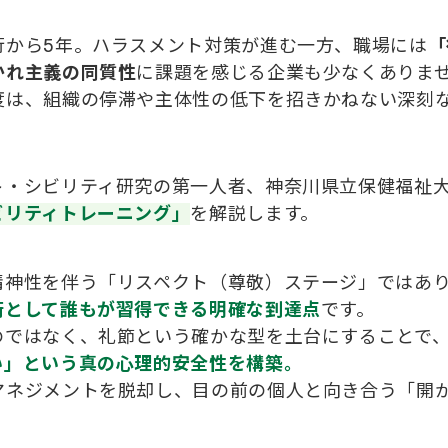
行から5年。ハラスメント対策が進む一方、職場には
「
かれ主義の同質性
に課題を感じる企業も少なくありま
度は、組織の停滞や主体性の低下を招きかねない深刻
・シビリティ研究の第一人者、神奈川県立保健福祉大
ビリティトレーニング」
を解説します。
精神性を伴う「リスペクト（尊敬）ステージ」ではあ
術として誰もが習得できる明確な到達点
です。
のではなく、礼節という確かな型を土台にすることで
い」という真の心理的安全性を構築。
マネジメントを脱却し、目の前の個人と向き合う「開