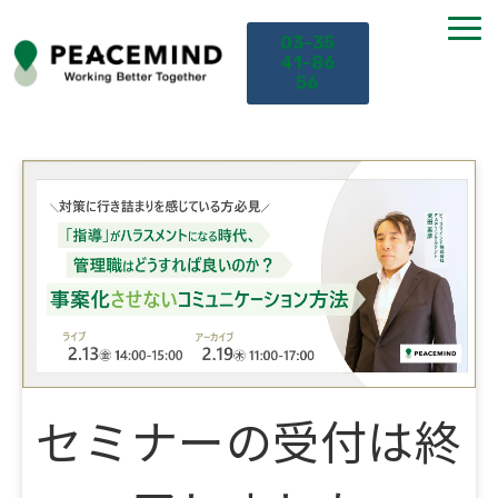
03-35
41-86
56
TOP
サービス
課題から探す
セミナー
お役立ち情報
セミナーの受付は終
導入事例