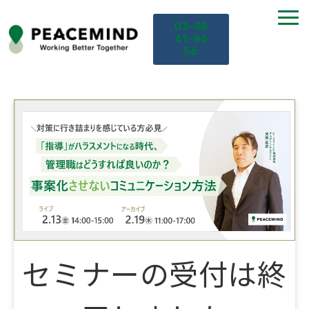
03-35
41-86
56
TOP
サービス
課題から探す
セミナー
お役立ち情報
セミナーの受付は終
導入事例