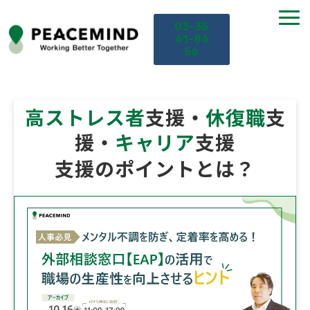
03-35
41-86
56
TOP
高ストレス者
支援・
休復職
支
サービス
援・
キャリア
支援
支援のポイントとは？
課題から探す
セミナー
お役立ち情報
導入事例