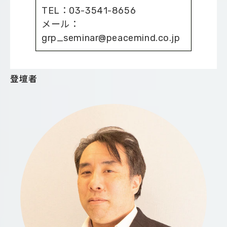
TEL：03-3541-8656
メール：
grp_seminar@peacemind.co.jp
登壇者