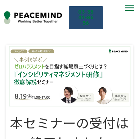
03-35
41-86
56
TOP
サービス
課題から探す
セミナー
お役立ち情報
本セミナーの受付は
導入事例