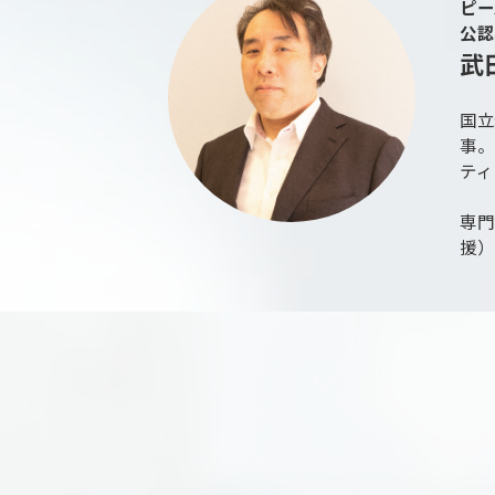
ピー
公認
武
国立
事。
ティ
専門
援）