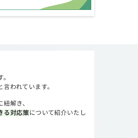
す。
と言われています。
に紐解き、
きる対応策
について紹介いたし