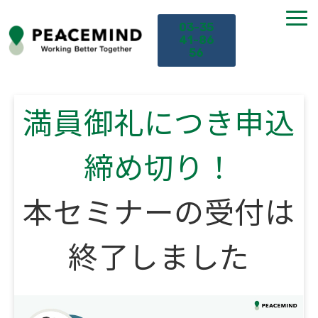
03-35
41-86
56
TOP
満員御礼につき申込
サービス
締め切り！
課題から探す
本セミナーの受付は
セミナー
終了しました
お役立ち情報
導入事例