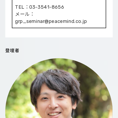
TEL：03-3541-8656
メール：
grp_seminar@peacemind.co.jp
登壇者