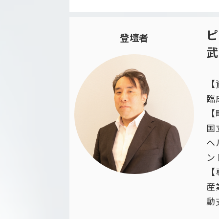
ピ
登壇者
武
【
臨
【
国
ヘ
ン
【
産
動