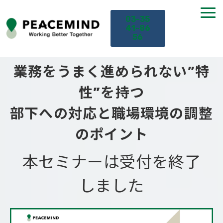
03-35
41-86
56
業務をうまく進められない”特
TOP
性”を持つ
サービス
部下への対応と職場環境の調整
課題から探す
のポイント
セミナー
本セミナーは受付を終了
しました
お役立ち情報
導入事例