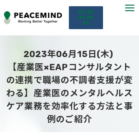
03-35
41-86
56
TOP
2023年06月15日(木) 
サービス
【産業医×EAPコンサルタント
の連携で職場の不調者支援が変
課題から探す
わる】産業医のメンタルヘルス
セミナー
ケア業務を効率化する方法と事
お役立ち情報
例のご紹介
導入事例