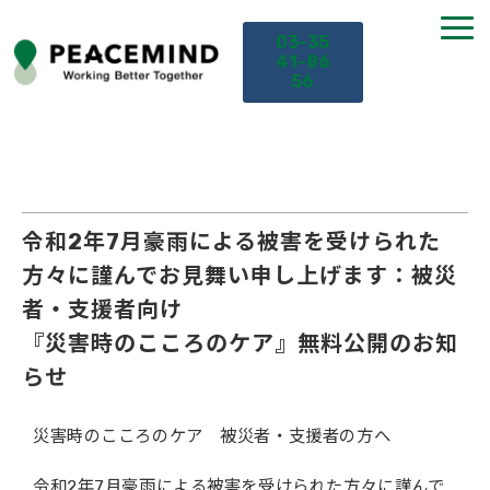
03-35
41-86
56
TOP
サービス
令和2年7月豪雨による被害を受けられた
方々に謹んでお見舞い申し上げます：被災
課題から探す
者・支援者向け
『災害時のこころのケア』無料公開のお知
セミナー
らせ
お役立ち情報
災害時のこころのケア 被災者・支援者の方へ
導入事例
令和2年7月豪雨による被害を受けられた方々に謹んで