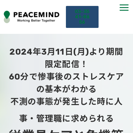
03-35
41-86
56
TOP
2024年3月11日(月)より期間
サービス
限定配信！
60分で惨事後のストレスケア
課題から探す
の基本がわかる
セミナー
不測の事態が発生した時に人
お役立ち情報
事・管理職に求められる
導入事例