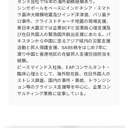
タンス会社で16年の海外勤務経験あり。
シンガポールをベースにインドネシア・スマト
ラ島沖大規模地震及びインド洋津波、バリ島テ
ロ事件、クライストチャーチ地震の現場支援、
東日本大震災では企業BCPと従業員心理支援及
び在日外国人の緊急国外脱出支援にあたる。パ
キスタンから中国に至るアジア域内の災害支援
活動と邦人保護支援、SARS禍をはじめ7年に
渡り中国と香港地区の在留邦人支援包括担当を
経験。
ピースマインド入社後、EAPコンサルタント・
臨床心理士として、海外駐在員、在日外国人の
ストレス調査、国内の事件・事故、トランジシ
ョン等のクライシス支援等を中心に、企業コン
サルティング業務に従事している。