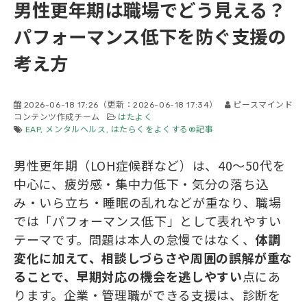
男性更年期は職場でどう見える？
会社概要
パフォーマンス低下を防ぐ支援の
考え方
2026-06-18 17:26
（更新：
2026-06-18 17:34
）
ピースマインド
コンテンツ作成チーム
はたよく
EAP
メンタルヘルス
はたらくをよくする®記事
男性更年期（LOH症候群など）は、40〜50代を
中心に、疲労感・集中力低下・気分の落ち込
み・いら立ち・睡眠の乱れなどが重なり、職場
では「パフォーマンス低下」として表れやすい
テーマです。問題は本人の怠慢ではなく、
体調
変化に加えて、相談しづらさや周囲の誤解が重な
ることで、早期対応の機会を逃しやすい
点にあ
ります。企業・管理職ができる支援は、診断を