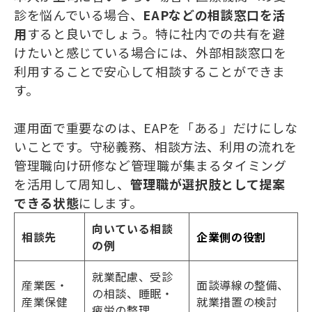
診を悩んでいる場合、
EAPなどの相談窓口を活
用
すると良いでしょう。特に社内での共有を避
けたいと感じている場合には、外部相談窓口を
利用することで安心して相談することができま
す。
運用面で重要なのは、EAPを「ある」だけにしな
いことです。守秘義務、相談方法、利用の流れを
管理職向け研修など管理職が集まるタイミング
を活用して周知し、
管理職が選択肢として提案
できる状態
にします。
向いている相談
相談先
企業側の役割
の例
就業配慮、受診
産業医・
面談導線の整備、
の相談、睡眠・
産業保健
就業措置の検討
疲労の整理