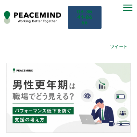
03-35
41-86
56
TOP
ツイート
サービス
課題から探す
セミナー
お役立ち情報
導入事例