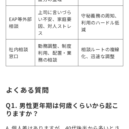
上司に言いづら
守秘義務の周知、
EAP等外部
い不安、家庭要
利用のハードル低
相談
因、対人ストレ
減
ス
勤務調整、制度
社内相談
相談ルートの複線
利用、配置・業
窓口
化、迅速な調整
務の相談
よくある質問
Q1. 男性更年期は何歳くらいから起こ
りますか？
A. 個人差はありますが、40代後半から多いとさ