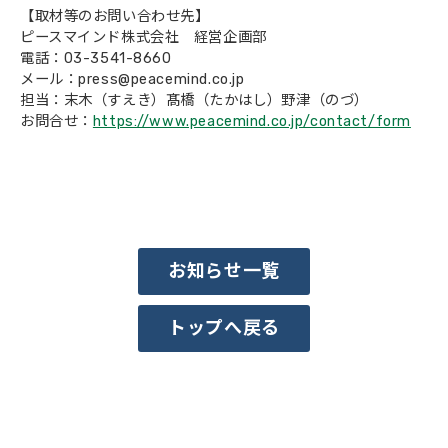
【取材等のお問い合わせ先】
会社概要
ピースマインド株式会社 経営企画部
電話：03-3541-8660
メール：press@peacemind.co.jp
担当：末木（すえき）髙橋（たかはし）野津（のづ）
お問合せ：
https://www.peacemind.co.jp/contact/form
お知らせ一覧
トップへ戻る