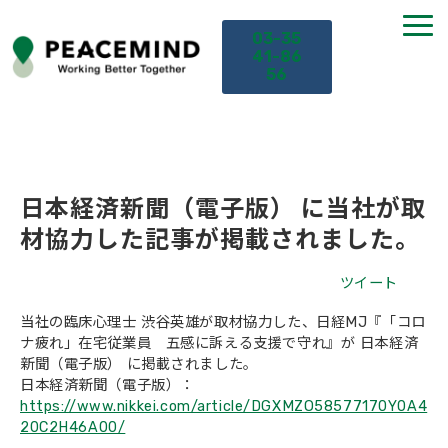
03-35
41-86
56
TOP
サービス
日本経済新聞（電子版） に当社が取
材協力した記事が掲載されました。
課題から探す
ツイート
セミナー
当社の臨床心理士 渋谷英雄が取材協力した、日経MJ『「コロ
ナ疲れ」在宅従業員 五感に訴える支援で守れ』が 日本経済
新聞（電子版） に掲載されました。
お役立ち情報
日本経済新聞（電子版）：
https://www.nikkei.com/article/DGXMZO58577170Y0A4
導入事例
20C2H46A00/