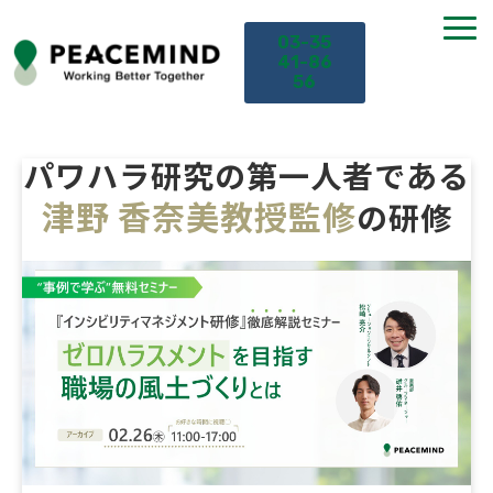
03-35
41-86
56
TOP
パワハラ研究の第一人者である
津野 香奈美教授監修
の研修
サービス
課題から探す
セミナー
お役立ち情報
導入事例