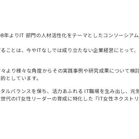
08年よりIT 部門の人材活性化をテーマとしたコンソーシア
。
げることは、今やITなしでは成り立たない企業経営にとって
方々より様々な角度からその実践事例や研究成果について検
目的としています。
ンタルバランスを保ち、活力あふれる IT職場を生み出し、元
次世代のIT女性リーダーの育成に特化した『IT女性ネクスト