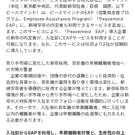
メンタルヘルスサービスを提供する株式会社ピースマインド
（本社：東京都中央区、代表取締役社長：荻原 国啓、以下
会社概要
ピースマインド）は、ピースマインドのEAP（従業員支援プロ
グラム、Employee Assistance Program）「Peacemind
EAP」に、新規学卒の内定者も利用できるサービスを追加し
ます。このサービスにより、「Peacemind EAP」導入企業
の新卒の内定者が、入社前にEAPサービスを利用することが
可能になります。なお、このサービスは10月より2社が試験的
に導入しています。
売り手市場に変化した新卒採用、若年層の早期離職者増加へ
の対策が重要
企業の業績回復や、団塊の世代の退職といった経済的・社
会的な背景から、若年層の雇用を取り巻く環境は変化し、新
規学卒者を積極的に採用する企業が増えています。新卒採用の
環境が買い手市場から売り手市場へと変化したため、企業は新
卒の人材採用や入社までのフォロー活動を積極的に行っていま
す。その一方で、入社後の若年層の早期離職者、特に入社1年
以内の離職者が増え、企業は早期離職の低減策にも力を入れ
る必要があります。
入社前からEAPを利用し、早期離職者対策と、生産性の向上