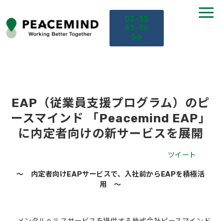
03-35
41-86
56
TOP
サービス
EAP（従業員支援プログラム）のピ
ースマインド 「Peacemind EAP」
課題から探す
に内定者向けの新サービスを展開
セミナー
ツイート
～ 内定者向けEAPサービスで、入社前からEAPを積極活
お役立ち情報
用 ～
導入事例