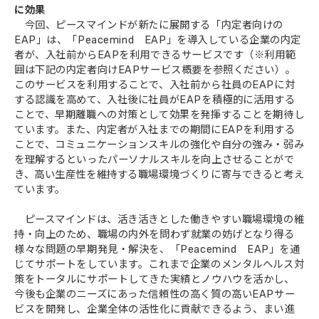
に効果
今回、ピースマインドが新たに展開する「内定者向けの
EAP」は、「Peacemind EAP」を導入している企業の内定
者が、入社前からEAPを利用できるサービスです（※利用範
囲は下記の内定者向けEAPサービス概要を参照ください）。
このサービスを利用することで、入社前から社員のEAPに対
する認識を高めて、入社後に社員がEAPを積極的に活用する
ことで、早期離職への対策として効果を発揮することを期待し
ています。また、内定者が入社までの期間にEAPを利用する
ことで、コミュニケーションスキルの強化や自分の強み・弱み
を理解するといったパーソナルスキルを向上させることがで
き、高い生産性を維持する職場環境づくりに寄与できると考え
ています。
ピースマインドは、活き活きとした働きやすい職場環境の維
持・向上のため、職場の内外を問わず就業の妨げとなり得る
様々な問題の早期発見・解決を、「Peacemind EAP」を通
じてサポートをしています。これまで企業のメンタルヘルス対
策をトータルにサポートしてきた実績とノウハウを活かし、
今後も企業のニーズにあった信頼性の高く質の高いEAPサー
ビスを開発し、企業全体の活性化に貢献できるよう、まい進