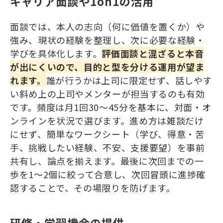
キャリア面談や1on1の活用
面談では、本人の志向（何に価値を置くか）や
強み、現状の経験を整理し、次に必要な経験・
学びを具体化します。
評価面談と混ざると本音
が出にくいので、目的と型を分ける運用が望ま
れます。
誰が行うかは上司に限定せず、話しやす
い斜め上の上司やメンターが担当するのも有効
です。頻度は月1回30〜45分を基本に、対面・オ
ンラインを状況で選びます。進め方は雑談だけ
にせず、簡単なワークシート（学び、得意・苦
手、挑戦したい経験、不安、支援要望）を事前
共有し、論点を揃えます。最後に次回までの一
歩を1〜2個に絞って合意し、次回冒頭に進捗確
認することで、その場限りを防げます。
研修・学習機会の提供