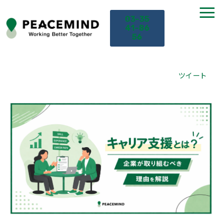
03-35
41-86
56
TOP
ツイート
サービス
課題から探す
セミナー
お役立ち情報
導入事例