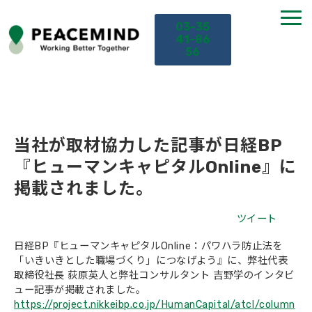
03-35
41-86
56
TOP
サービス
当社が取材協力した記事が日経BP
『ヒューマンキャピタルOnline』に
課題から探す
掲載されました。
セミナー
ツイート
日経BP『ヒューマンキャピタルOnline：パワハラ防止法を
お役立ち情報
「いきいきとした職場づくり」につなげよう』に、弊社代表
取締役社長 荻原英人と弊社コンサルタント 吉野学のインタビ
ュー記事が掲載されました。
導入事例
https://project.nikkeibp.co.jp/HumanCapital/atcl/column