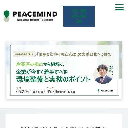
03-35
41-86
56
TOP
サービス
課題から探す
セミナー
お役立ち情報
導入事例