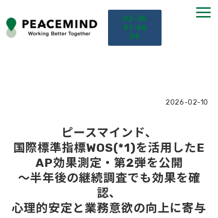
03-35
41-86
56
TOP
サービス
2026-02-10
課題から探す
ピースマインド、
国際標準指標WOS(*1)を活用したE
セミナー
AP効果測定・第2弾を公開
～半年後の継続調査でも効果を確
お役立ち情報
認、
心理的安定と業務意欲の向上に寄与
導入事例