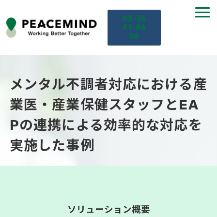
03-35
41-86
56
TOP
メンタル不調者対応における産
サービス
業医・産業保健スタッフとEA
Pの連携による効率的な対応を
課題から探す
実施した事例
セミナー
お役立ち情報
導入事例
ソリューション概要