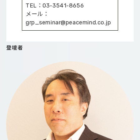
TEL：03-3541-8656
メール：
grp_seminar@peacemind.co.jp
登壇者