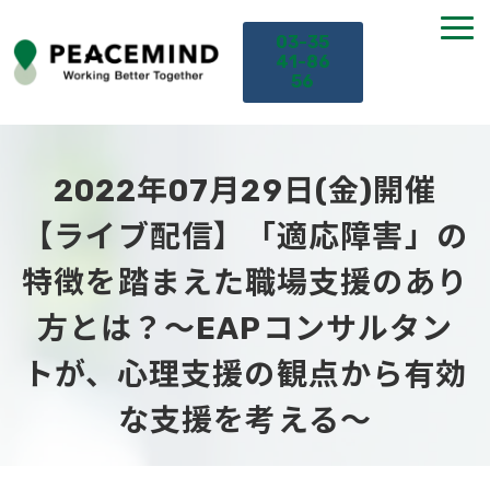
03-35
41-86
56
TOP
2022年07月29日(金)開催
サービス
【ライブ配信】「適応障害」の
特徴を踏まえた職場支援のあり
課題から探す
方とは？～EAPコンサルタン
セミナー
トが、心理支援の観点から有効
お役立ち情報
な支援を考える～
導入事例