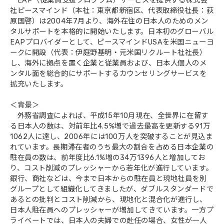
EAP（従業員支援プログラム）サービスを提供する株式会
社ピースマインド（本社：東京都新宿区、代表取締役社長：荻
会社概要
原国啓）は2004年7月より、海外在住の日本人のためのメン
タルサポートを本格的に開始いたします。日本初のグローバル
EAPプロバイダーとして、ピースマインドUSAを米国ニューヨ
ークに開設（代表：伊庭野基明・元米国リクルート社社長）
し、海外に拠点を置く企業と従業員および、日本人個人のメ
ンタル面を総合的にサポートするカウンセリングサービスを
拡充いたします。
＜背景＞
外務省調査によれば、平成15年10月現在、全世界に在留す
る日本人の数は、対前年比4.5%増で過去最高を更新する91万
1062人に達し、2006年には100万人を突破することが見込ま
れています。長期滞在者のうち最大の割合を占める日本企業の
駐在員の数は、前年度比6.1%増の34万1396人と増加してお
り、コスト削減のプレッシャーから若年化が進行しています。
銀行、商社などは、今まで日本からの駐在員と現地社員を別
グループとして組織化してきましたが、ダブルスタンダードで
あるとの批判とコスト削減から、現地化と混合化が進行し、
日本人駐在員へのプレッシャーが増加してきています。一方プ
ライベートでは、日本人の夫婦での赴任の場合、女性が一人