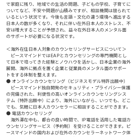
で家庭に残り、地域での生活の問題、子どもの学校、子育てに
ついてなど、不安や問題が山積みですが、相談機関は限られて
いるという状況です。今後も言語・文化の違う環境へ進出する
日本人の数が多くなり、それに伴い在外日本人のストレス、不
安は増大することが予想され、益々在外日本人のメンタル面
のサポートが必要になる状況です。
＜海外在住日本人対象のカウンセリングサービスについて＞
ピースマインドではEAPとカウンセリングの専門機関とし
て日本で培ってきた経験とノウハウを活かし、日本企業の海外
展開、海外に拠点を置く企業と従業員のメンタル面のサポー
トをする体制を整えます。
● オンラインカウンセリング（ビジネスモデル特許出願中）
ピースマインド独自開発のセキュリティ・プライバシー保護
の完備された、利便性の高いオンラインカウンセリングシス
テム（特許出願中）により、海外にいながら、いつでも、どこ
でも、気軽に日本人カウンセラーに相談することができます。
● 電話カウンセリング
海外滞在中も、都合の良い時間で、IP電話を活用した電話カ
ウンセリングサービス（予約制）を受けることができます。ピ
ースマインドの国内および在外のカウンセラーネットワーク体