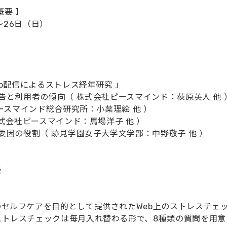
概要 】
～26日（日）
b配信によるストレス経年研究 」
と利用者の傾向（ 株式会社ピースマインド：荻原英人 他 
ースマインド総合研究所：小薬理絵 他 ）
式会社ピースマインド：馬場洋子 他 ）
因の役割（ 跡見学園女子大学文学部：中野敬子 他 ）
表
セルフケアを目的として提供されたWeb上のストレスチェッ
ストレスチェックは毎月入れ替わる形で、8種類の質問を用意