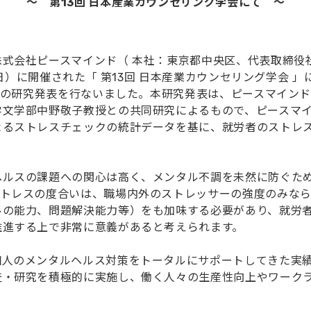
～ 第13回 日本産業カウンセリング学会にて ～
式会社ピースマインド（ 本社：東京都中央区、代表取締役社
（日）に開催された「 第13回 日本産業カウンセリング学会 」
 ｣の研究発表を行ないました。本研究発表は、ピースマイン
文学部中野敬子教授との共同研究によるもので、ピースマイ
よるストレスチェックの統計データを基に、就労者のストレ
ルスの課題への関心は高く、メンタル不調を未然に防ぐた
ストレスの度合いは、職場内外のストレッサーの強度のみな
ルの能力、問題解決能力等）をも加味する必要があり、就労
推進する上で非常に意義があると考えられます。
人のメンタルヘルス対策をトータルにサポートしてきた実績
査・研究を積極的に実施し、働く人々の生産性向上やワーク