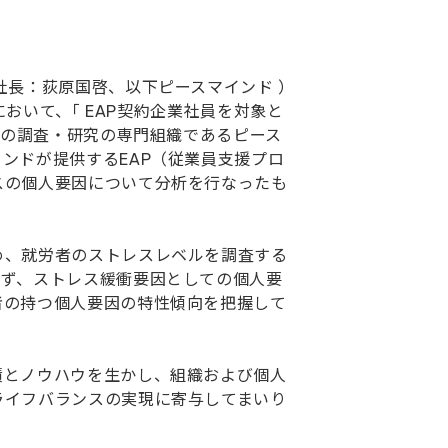
長：荻原国啓、以下ピースマインド ）
において、｢ EAP契約企業社員を対象と
ドの調査・研究の専門組織であるピース
ンドが提供するEAP（従業員支援プロ
スの個人要因について分析を行なったも
め、就労者のストレスレベルを調査する
らず、ストレス緩衝要因としての個人要
者の持つ個人要因の特性傾向を把握して
とノウハウを生かし、組織および個人
ライフバランスの実現に寄与してまいり