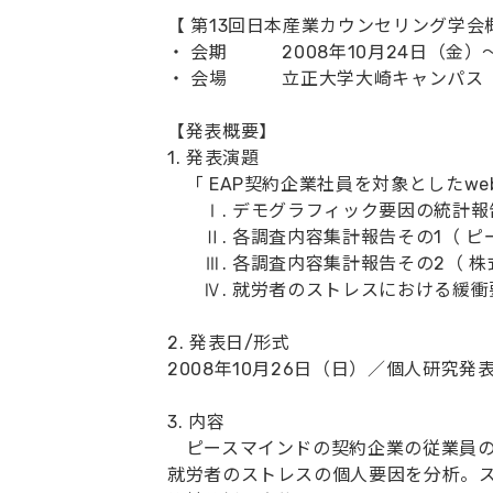
【 第13回日本産業カウンセリング学会
・ 会期 2008年10月24日（金）
・ 会場 立正大学大崎キャンパス
【発表概要】
1. 発表演題
「 EAP契約企業社員を対象としたwe
Ⅰ. デモグラフィック要因の統計報告
Ⅱ. 各調査内容集計報告その1（ ピ
Ⅲ. 各調査内容集計報告その2（ 株
Ⅳ. 就労者のストレスにおける緩衝要
2. 発表日/形式
2008年10月26日（日）／個人研究発
3. 内容
ピースマインドの契約企業の従業員の
就労者のストレスの個人要因を分析。