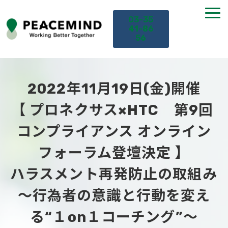
03-35
41-86
56
TOP
2022年11月19日(金)開催
サービス
【 プロネクサス×HTC　第9回 
コンプライアンス オンライン
課題から探す
フォーラム登壇決定 】
セミナー
ハラスメント再発防止の取組み 
お役立ち情報
～行為者の意識と行動を変え
る“１on１コーチング”～
導入事例